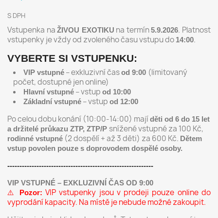
S DPH
Vstupenka na
na termín
. Platnost
ŽIVOU EXOTIKU
5.9.2026
vstupenky je vždy od zvoleného času vstupu do
.
14:00
VYBERTE SI VSTUPENKU:
– exkluzivní čas
(limitovaný
VIP vstupné
od 9:00
počet, dostupné jen online)
– vstup
Hlavní vstupné
od 10:00
– vstup
Základní vstupné
od 12:00
Po celou dobu konání (10:00-14:00) mají
děti
od 6 do 15 let
snížené vstupné za 100 Kč,
a držitelé
průkazu ZTP, ZTP/P
(2 dospělí + až 3 děti) za 600 Kč.
rodinné vstupné
Dětem
vstup povolen pouze s doprovodem dospělé osoby.
------------------------------------------------------------
VIP VSTUPNÉ – EXKLUZIVNÍ ČAS OD 9:00
⚠️
VIP vstupenky jsou v prodeji pouze online do
Pozor:
vyprodání kapacity. Na místě je nebude možné zakoupit.