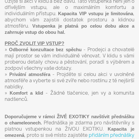
Užijte si akci v klidu a bez davů. Tato vstupenka není jen o
dřívějším vstupu, ale o maximálním komfortu a
individuálním přístupu.
,
Kapacita VIP vstupu je limitována
abychom vám zajistili dostatek prostoru a klidnou
atmosféru.
Vstupenka je platná po celou dobu akce a
zahrnuje vstup do obou hal.
PROČ ZVOLIT VIP VSTUP?
»
- Prodejci a chovatelé
Odborné konzultace bez spěchu
mají prostor se vám individuálně věnovat. V klidu s vámi
proberou detaily chovu a pěstování, poradí s výběrem a
zodpoví všechny vaše dotazy.
»
- Projděte si celou akci v uvolněné
Privátní atmosféra
atmosféře a vyberte si své zvíře nebo rostlinu z té nejširší
nabídky.
»
- Žádné tlačenice, jen vy a komunita
Komfort a klid
nadšenců.
Doporučujeme v rámci ŽIVÉ EXOTIKY navštívit přednášku
Přednáška je zdarma pro návštěvníky s
o chameleonech.
platnou vstupenkou na ŽIVOU EXOTIKU.
Kapacita je
, proto si své místo zajistěte
přidáním přednášky
omezená