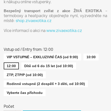
k nákupu online vstupenky.
–
Bezp
ečný transport zvířat z akce ŽIVÁ EXOTIKA
termoboxy a heatpacky objednejte nyní, vyzvedněte na
místě:
shop.zivaexotika.cz
Více informací o akci na
www.zivaexotika.cz
Vstup od / Entry from: 12:00
VIP VSTUPNÉ – EXKLUZIVNÍ ČAS (od 9:00)
10:00
12:00
Dítě od 6 do 15 let (od 10:00)
ZTP, ZTP/P (od 10:00)
Rodinné vstupné (2 dospělí + 3 děti, od 10:00)
Vyberte čas příchodu
Počet